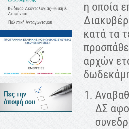
η οποία ε
Κώδικας Δεοντολογίας-Ηθική &
Διαφάνεια
Διακυβέρν
Πολιτική Ανταγωνισμού
κατά τα τ
προσπάθε
αρχών ετ
δωδεκάμη
Αναβαθ
ΔΣ αφο
συνεδρ