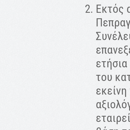
Εκτός 
Πεπραγ
Συνέλε
επανεξ
ετήσια
του κα
εκείνη
αξιολό
εταιρε