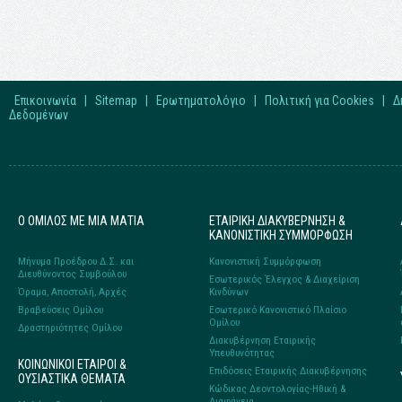
Επικοινωνία
|
Sitemap
|
Ερωτηματολόγιο
|
Πολιτική για Cookies
|
Δ
Δεδομένων
Ο ΟΜΙΛΟΣ ΜΕ ΜΙΑ ΜΑΤΙΑ
ΕΤΑΙΡΙΚΗ ΔΙΑΚΥΒΕΡΝΗΣΗ &
ΚΑΝΟΝΙΣΤΙΚΗ ΣΥΜΜΟΡΦΩΣΗ
Μήνυμα Προέδρου Δ.Σ. και
Κανονιστική Συμμόρφωση
Διευθύνοντος Συμβούλου
Εσωτερικός Έλεγχος & Διαχείριση
Όραμα, Αποστολή, Αρχές
Κινδύνων
Βραβεύσεις Ομίλου
Εσωτερικό Κανονιστικό Πλαίσιο
Ομίλου
Δραστηριότητες Ομίλου
Διακυβέρνηση Εταιρικής
Υπευθυνότητας
ΚΟΙΝΩΝΙΚΟΙ ΕΤΑΙΡΟΙ &
Επιδόσεις Εταιρικής Διακυβέρνησης
ΟΥΣΙΑΣΤΙΚΑ ΘΕΜΑΤΑ
Κώδικας Δεοντολογίας-Ηθική &
Διαφάνεια