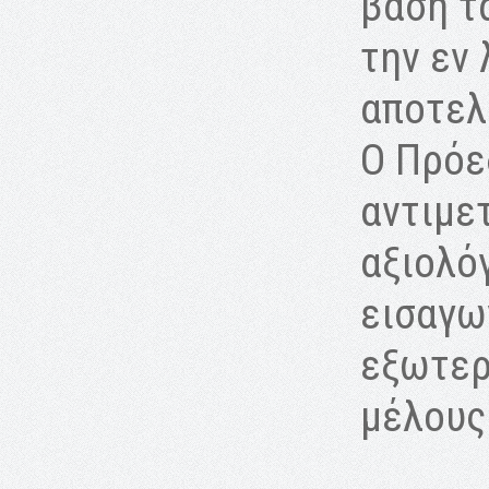
βάση τ
την εν
αποτελ
Ο Πρόε
αντιμε
αξιολό
εισαγω
εξωτερ
μέλους